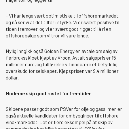
– Vi har lenge vært optimistiske til offshoremarkedet,
og nå ser vi at det tiltar i styrke. Vi er svært positive til
tiden fremover, og vi er svært godt rigget til å ri en
offshorebølge som vi tror vil vare lenge.
Nylig inngikk også Golden Energy en avtale om salg av
flerbruksskipet kjøpt av Vroon. Avtalt salgspris er 15
millioner euro, og fullførelse vil innebære et betydelig
overskudd for selskapet. Kjøpsprisen var 9,4 millioner
dollar.
Moderne skip godt rustet for fremtiden
Skipene passer godt som PSVer for olje og gass, men er
også aktuelle kandidater for ombygginger til offshore
vind-markedet. Det er flere eksempel på at skip av
samme design har blitt konvertert til SOVer for